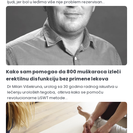
ljudi, jer bol u leđima više nije problem rezervisan…
Kako sam pomogao da 800 muškaraca izleči
erektilnu disfunkciju bez primene lekova
Dr Milan Višekruna, urolog sa 30 godina radnog iskustva u
lečenju uroloških tegoba, otkriva kako se pomoću
revolucionarne LiSWT metode…