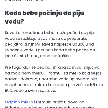
Kada bebe počinju da piju
vodu?
Saveti o tome kada beba može početi da pije
vodu se razlikuju u zavisnosti od preporuke
pedijatra, a njihovi saveti najčešće upućuju na
uvođenje vode u periodu kada beba počne da
jede čvrstu hranu, odnosno kašice.
Pre toga, dok se bebina ishrana zasniva isključivo
na majčinom mleku ili formuli za mleko koja se još
naziva i dohrana, upotreba vode uglavnom nije
neophodna, jer mleko koje beba pije već sadrži oko
85% vode u svom sastavu.
Majčino mleko
i formula pružaju dovoljno
hidratacije za bebe u tom periodu, pa u prvim