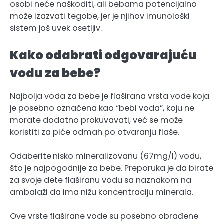
osobi neće naškoditi, ali bebama potencijalno
može izazvati tegobe, jer je njihov imunološki
sistem još uvek osetljiv.
Kako odabrati odgovarajuću
vodu za bebe?
Najbolja voda za bebe je flaširana vrsta vode koja
je posebno označena kao “bebi voda”, koju ne
morate dodatno prokuvavati, već se može
koristiti za piće odmah po otvaranju flaše.
Odaberite
nisko mineralizovanu (67mg/l) vodu,
što je najpogodnije za bebe. Preporuka je da birate
za svoje dete flaširanu vodu sa naznakom na
ambalaži da ima nižu koncentraciju minerala.
Ove vrste flaširane vode su posebno obrađene