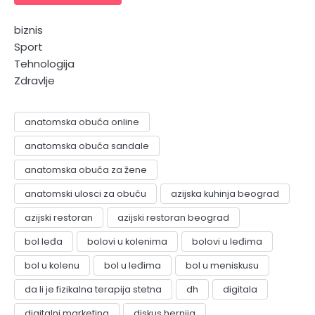
biznis
Sport
Tehnologija
Zdravlje
anatomska obuća online
anatomska obuća sandale
anatomska obuća za žene
anatomski ulosci za obuću
azijska kuhinja beograd
azijski restoran
azijski restoran beograd
bol leđa
bolovi u kolenima
bolovi u leđima
bol u kolenu
bol u leđima
bol u meniskusu
da li je fizikalna terapija stetna
dh
digitala
digitalni marketing
diskus hernija