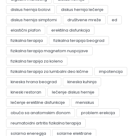
diskus hernija bolovi
diskus hernija lečenje
diskus hernija simptomi
društvene mreže
ed
elastični plafon
erektilna disfunkcija
fizikalna terapija
fizikalna terapija beograd
fizikalna terapija magnetom nuspojave
fizikalna terapija za koleno
fizikalna terapija za lumbalni deo kičme
impotencija
kineska hrana beograd
kineska kuhinja
kineski restoran
lečenje diskus hernije
lečenje erektilne disfunkcije
meniskus
obuća sa anatomskim đonom
problem erekcija
reumatoidni artritis fizikalna terapija
solarna eneregija
solarne elektrane