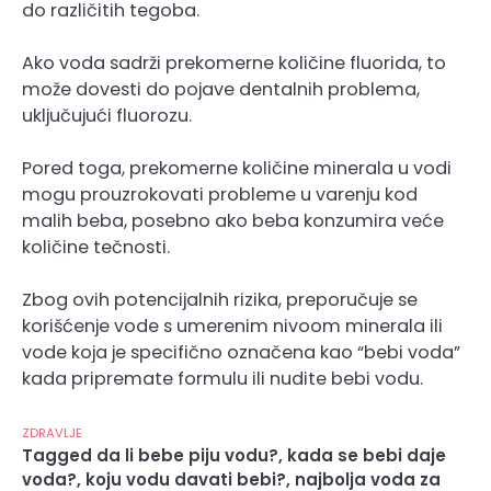
do različitih tegoba.
Ako voda sadrži prekomerne količine fluorida, to
može dovesti do pojave dentalnih problema,
uključujući fluorozu.
Pored toga, prekomerne količine minerala u vodi
mogu prouzrokovati probleme u varenju kod
malih beba, posebno ako beba konzumira veće
količine tečnosti.
Zbog ovih potencijalnih rizika, preporučuje se
korišćenje vode s umerenim nivoom minerala ili
vode koja je specifično označena kao “bebi voda”
kada pripremate formulu ili nudite bebi vodu.
ZDRAVLJE
Tagged
da li bebe piju vodu?
,
kada se bebi daje
voda?
,
koju vodu davati bebi?
,
najbolja voda za