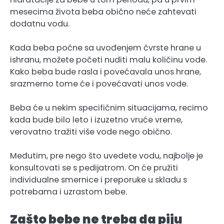
mesecima života beba obično neće zahtevati
dodatnu vodu.
Kada beba počne sa uvođenjem čvrste hrane u
ishranu, možete početi nuditi malu količinu vode.
Kako beba bude rasla i povećavala unos hrane,
srazmerno tome će i povećavati unos vode.
Beba će u nekim specifičnim situacijama, recimo
kada bude bilo leto i izuzetno vruće vreme,
verovatno tražiti više vode nego obično.
Međutim, pre nego što uvedete vodu, najbolje je
konsultovati se s pedijatrom. On će pružiti
individualne smernice i preporuke u skladu s
potrebama i uzrastom bebe.
Zašto bebe ne treba da piju