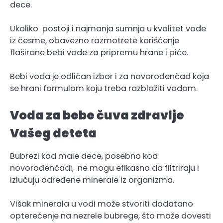
dece.
Ukoliko postoji i najmanja sumnja u kvalitet vode
iz česme, obavezno razmotrete korišćenje
flaširane bebi vode za pripremu hrane i piće.
Bebi voda je odličan izbor i za novorođenčad koja
se hrani formulom koju treba razblažiti vodom.
Voda za bebe čuva zdravlje
Vašeg deteta
Bubrezi kod male dece, posebno kod
novorođenčadi, ne mogu efikasno da filtriraju i
izlučuju određene minerale iz organizma.
Višak minerala u vodi može stvoriti dodatano
opterećenje na nezrele bubrege, što može dovesti