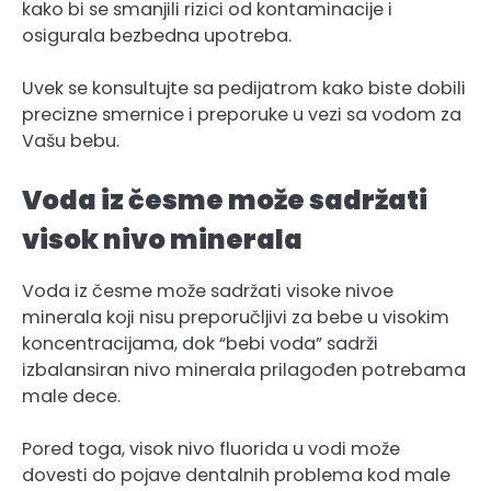
kako bi se smanjili rizici od kontaminacije i
osigurala bezbedna upotreba.
Uvek se konsultujte sa pedijatrom kako biste dobili
precizne smernice i preporuke u vezi sa vodom za
Vašu bebu.
Voda iz česme može sadržati
visok nivo minerala
Voda iz česme može sadržati visoke nivoe
minerala koji nisu preporučljivi za bebe u visokim
koncentracijama, dok “bebi voda” sadrži
izbalansiran nivo minerala prilagođen potrebama
male dece.
Pored toga, visok nivo fluorida u vodi može
dovesti do pojave dentalnih problema kod male