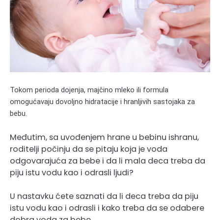
Tokom perioda dojenja, majčino mleko ili formula
omogućavaju dovoljno hidratacije i hranljivih sastojaka za
bebu.
Međutim, sa uvođenjem hrane u bebinu ishranu,
roditelji počinju da se pitaju koja je voda
odgovarajuća za bebe i da li mala deca treba da
piju istu vodu kao i odrasli ljudi?
U nastavku ćete saznati da li deca treba da piju
istu vodu kao i odrasli i kako treba da se odabere
dobra voda za bebe.