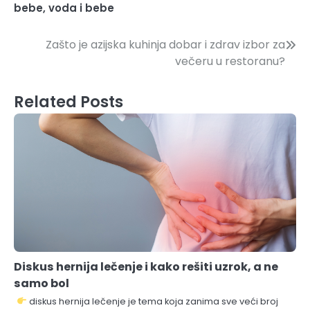
bebe
,
voda i bebe
Post
Zašto je azijska kuhinja dobar i zdrav izbor za
večeru u restoranu?
navigation
Related Posts
Diskus hernija lečenje i kako rešiti uzrok, a ne
samo bol
diskus hernija lečenje je tema koja zanima sve veći broj