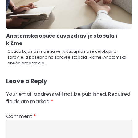
Anatomska obuća čuva zdravlje stopala i
kičme
Obuća koju nosimo ima veliki uticaj na naše celokupno
zdravlje, a posebno na zdravlje stopala i kičme. Anatomska
obuća predstavlja…
Leave a Reply
Your email address will not be published.
Required
fields are marked
*
Comment
*