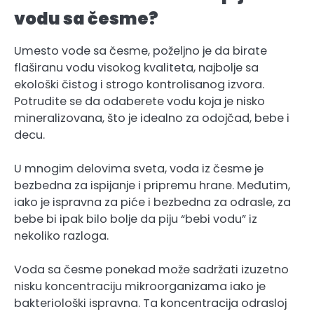
vodu sa česme?
Umesto vode sa česme, poželjno je da birate
flaširanu vodu visokog kvaliteta, najbolje sa
ekološki čistog i strogo kontrolisanog izvora.
Potrudite se da odaberete vodu koja je nisko
mineralizovana, što je idealno za odojčad, bebe i
decu.
U mnogim delovima sveta, voda iz česme je
bezbedna za ispijanje i pripremu hrane. Međutim,
iako je ispravna za piće i bezbedna za odrasle, za
bebe bi ipak bilo bolje da piju “bebi vodu” iz
nekoliko razloga.
Voda sa česme ponekad može sadržati izuzetno
nisku koncentraciju mikroorganizama iako je
bakteriološki ispravna. Ta koncentracija odrasloj