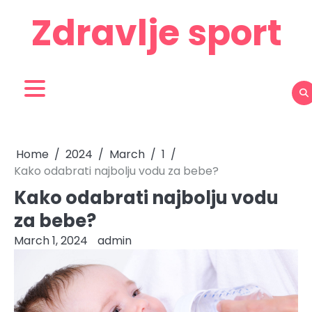
Skip
Zdravlje sport
to
content
Home
2024
March
1
Kako odabrati najbolju vodu za bebe?
Kako odabrati najbolju vodu
za bebe?
March 1, 2024
admin