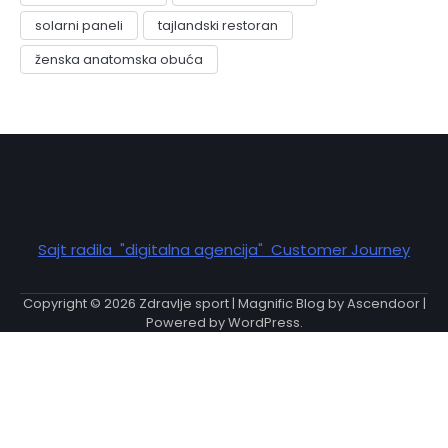
solarni paneli
tajlandski restoran
ženska anatomska obuća
Sajt radila "digitalna agencija" Customer Journey
Copyright © 2026
Zdravlje sport
| Magnific Blog by
Ascendoor
|
Powered by
WordPress
.