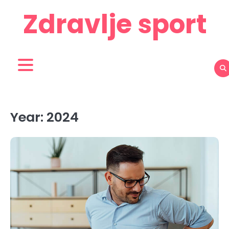
Skip
Zdravlje sport
to
content
Year:
2024