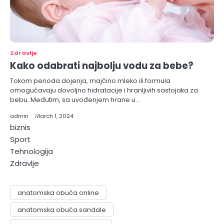
Zdravlje
Kako odabrati najbolju vodu za bebe?
Tokom perioda dojenja, majčino mleko ili formula
omogućavaju dovoljno hidratacije i hranljivih sastojaka za
bebu. Međutim, sa uvođenjem hrane u…
admin
March 1, 2024
biznis
Sport
Tehnologija
Zdravlje
anatomska obuća online
anatomska obuća sandale