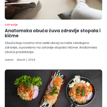
Zdravlje
Anatomska obuća čuva zdravlje stopala i
kičme
Obuća koju nosimo ima veliki uticaj na naše celokupno
zdravlje, a posebno na zdravlje stopala i kičme. Anatomska
obuća predstavlja…
admin
March 1, 2024