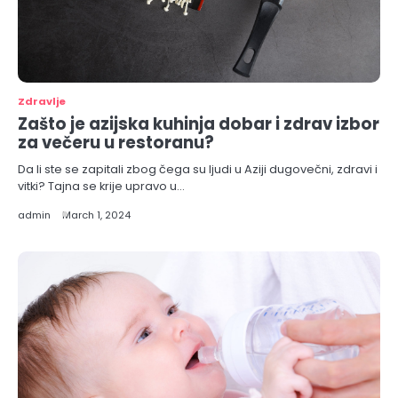
Zdravlje
Zašto je azijska kuhinja dobar i zdrav izbor
za večeru u restoranu?
Da li ste se zapitali zbog čega su ljudi u Aziji dugovečni, zdravi i
vitki? Tajna se krije upravo u…
admin
March 1, 2024