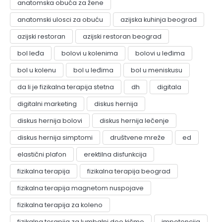
anatomska obuća za žene
anatomski ulosci za obuću
azijska kuhinja beograd
azijski restoran
azijski restoran beograd
bol leđa
bolovi u kolenima
bolovi u leđima
bol u kolenu
bol u leđima
bol u meniskusu
da li je fizikalna terapija stetna
dh
digitala
digitalni marketing
diskus hernija
diskus hernija bolovi
diskus hernija lečenje
diskus hernija simptomi
društvene mreže
ed
elastični plafon
erektilna disfunkcija
fizikalna terapija
fizikalna terapija beograd
fizikalna terapija magnetom nuspojave
fizikalna terapija za koleno
fizikalna terapija za lumbalni deo kičme
impotencija