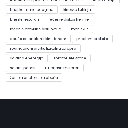
kineska hrana beograd
kineska kuhinja
kineski restoran
lečenje diskus hernije
lečenje erektilne disfunkcije
meniskus
obuća sa anatomskim đonom
problem erekcija
reumatoidni artritis fizikalna terapija
solarna eneregija
solarne elektrane
solarni paneli
tajlandski restoran
ženska anatomska obuća