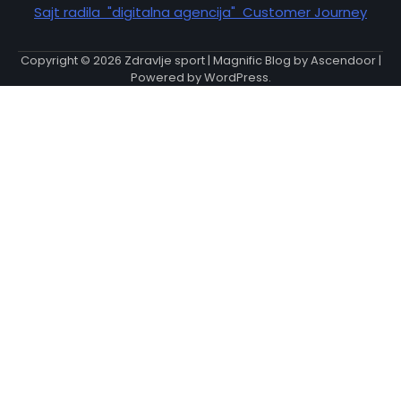
Sajt radila "digitalna agencija" Customer Journey
Copyright © 2026
Zdravlje sport
| Magnific Blog by
Ascendoor
|
Powered by
WordPress
.