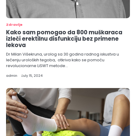
Zdravlje
Kako sam pomogao da 800 muškaraca
izleči erektilnu disfunkciju bez primene
lekova
Dr Milan Višekruna, urolog sa 30 godina radnog iskustva u
lečenju uroloških tegoba, otkriva kako se pomoću
revolucionarne LiSWT metode…
admin
July 15, 2024