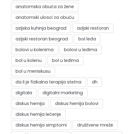
anatomska obuća za žene
anatomski ulosci za obuću
azijska kuhinja beograd
azijski restoran
azijski restoran beograd
bol leđa
bolovi u kolenima
bolovi u leđima
bol u kolenu
bol u leđima
bol u meniskusu
da li je fizikalna terapija stetna
dh
digitala
digitalni marketing
diskus hernija
diskus hernija bolovi
diskus hernija lečenje
diskus hernija simptomi
društvene mreže