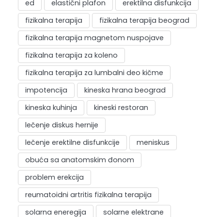
ed
elastični plafon
erektilna disfunkcija
fizikalna terapija
fizikalna terapija beograd
fizikalna terapija magnetom nuspojave
fizikalna terapija za koleno
fizikalna terapija za lumbalni deo kičme
impotencija
kineska hrana beograd
kineska kuhinja
kineski restoran
lečenje diskus hernije
lečenje erektilne disfunkcije
meniskus
obuća sa anatomskim đonom
problem erekcija
reumatoidni artritis fizikalna terapija
solarna eneregija
solarne elektrane