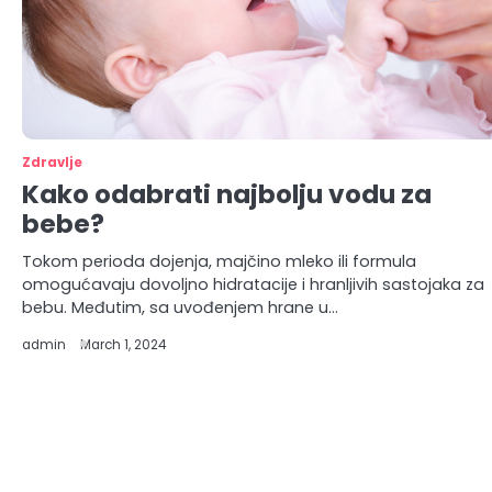
Zdravlje
Kako odabrati najbolju vodu za
bebe?
Tokom perioda dojenja, majčino mleko ili formula
omogućavaju dovoljno hidratacije i hranljivih sastojaka za
bebu. Međutim, sa uvođenjem hrane u…
admin
March 1, 2024