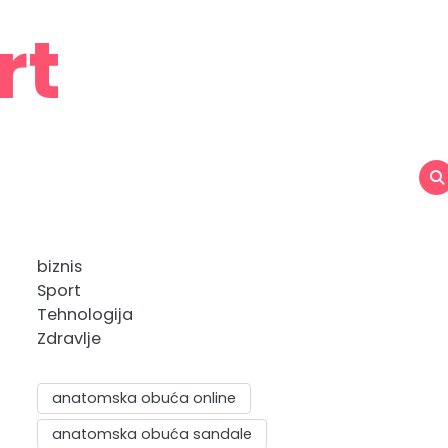
rt
biznis
Sport
Tehnologija
Zdravlje
anatomska obuća online
anatomska obuća sandale