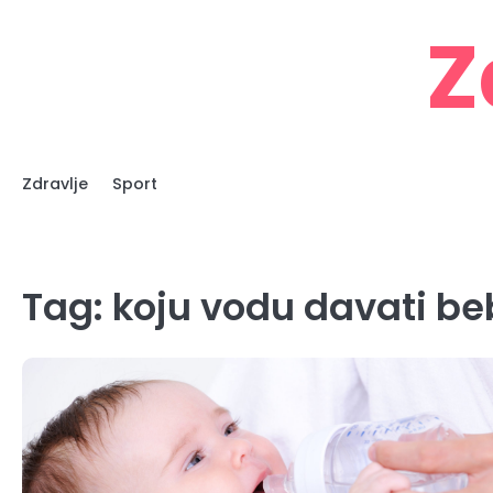
Skip
Z
to
content
Zdravlje
Sport
Tag:
koju vodu davati be