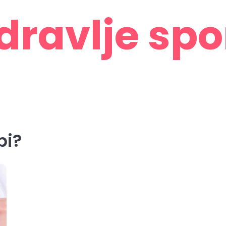
dravlje spo
bi?