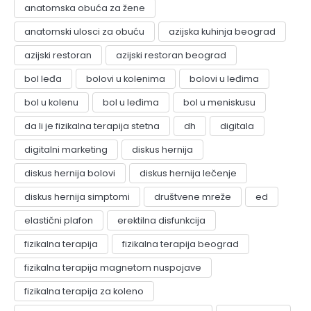
anatomska obuća za žene
anatomski ulosci za obuću
azijska kuhinja beograd
azijski restoran
azijski restoran beograd
bol leđa
bolovi u kolenima
bolovi u leđima
bol u kolenu
bol u leđima
bol u meniskusu
da li je fizikalna terapija stetna
dh
digitala
digitalni marketing
diskus hernija
diskus hernija bolovi
diskus hernija lečenje
diskus hernija simptomi
društvene mreže
ed
elastični plafon
erektilna disfunkcija
fizikalna terapija
fizikalna terapija beograd
fizikalna terapija magnetom nuspojave
fizikalna terapija za koleno