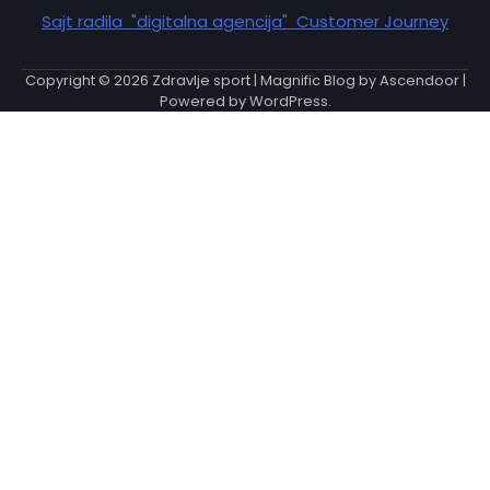
Sajt radila "digitalna agencija" Customer Journey
Copyright © 2026
Zdravlje sport
| Magnific Blog by
Ascendoor
|
Powered by
WordPress
.