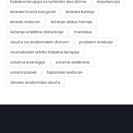
fizikalna terapija za lumbalni deo kičme
impotencija
kineska hrana beograd
kineska kuhinja
kineski restoran
lečenje diskus hernije
lečenje erektilne disfunkcije
meniskus
obuća sa anatomskim đonom
problem erekcija
reumatoidni artritis fizikalna terapija
solarna eneregija
solarne elektrane
solarni paneli
tajlandski restoran
ženska anatomska obuća