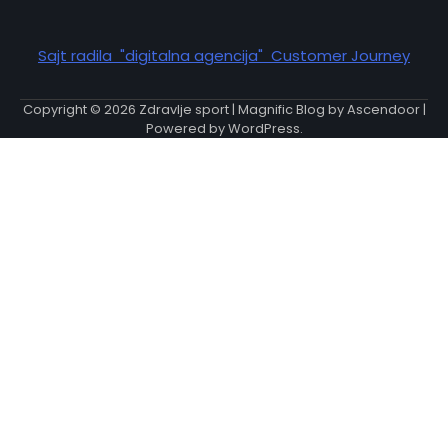
Sajt radila "digitalna agencija" Customer Journey
Copyright © 2026
Zdravlje sport
| Magnific Blog by
Ascendoor
|
Powered by
WordPress
.