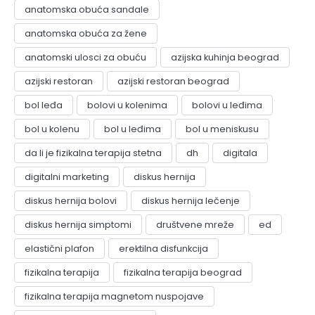
anatomska obuća sandale
anatomska obuća za žene
anatomski ulosci za obuću
azijska kuhinja beograd
azijski restoran
azijski restoran beograd
bol leđa
bolovi u kolenima
bolovi u leđima
bol u kolenu
bol u leđima
bol u meniskusu
da li je fizikalna terapija stetna
dh
digitala
digitalni marketing
diskus hernija
diskus hernija bolovi
diskus hernija lečenje
diskus hernija simptomi
društvene mreže
ed
elastični plafon
erektilna disfunkcija
fizikalna terapija
fizikalna terapija beograd
fizikalna terapija magnetom nuspojave