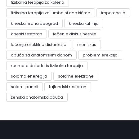
fizikalna terapija za koleno
fizikalna terapija za lumbalni deo kičme
impotencija
kineska hrana beograd
kineska kuhinja
kineski restoran
lečenje diskus hernije
lečenje erektilne disfunkcije
meniskus
obuća sa anatomskim đonom
problem erekcija
reumatoidni artritis fizikalna terapija
solarna eneregija
solarne elektrane
solarni paneli
tajlandski restoran
ženska anatomska obuća