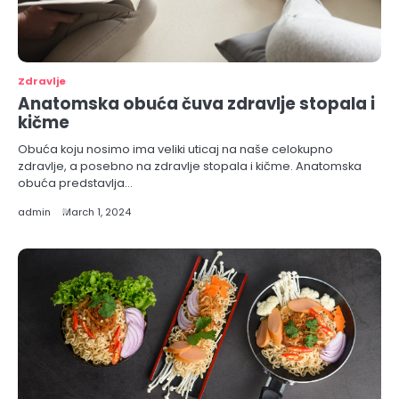
Zdravlje
Anatomska obuća čuva zdravlje stopala i
kičme
Obuća koju nosimo ima veliki uticaj na naše celokupno
zdravlje, a posebno na zdravlje stopala i kičme. Anatomska
obuća predstavlja…
admin
March 1, 2024