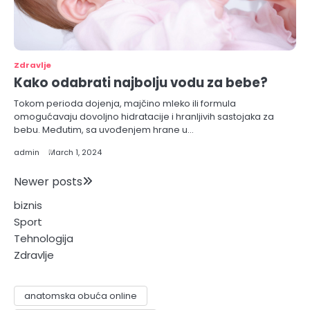
Zdravlje
Kako odabrati najbolju vodu za bebe?
Tokom perioda dojenja, majčino mleko ili formula
omogućavaju dovoljno hidratacije i hranljivih sastojaka za
bebu. Međutim, sa uvođenjem hrane u…
admin
March 1, 2024
Posts
Newer posts
biznis
navigation
Sport
Tehnologija
Zdravlje
anatomska obuća online