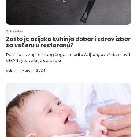
Zdravlje
Zašto je azijska kuhinja dobar i zdrav izbor
za večeru u restoranu?
Da li ste se zapitali zbog čega su ljudi u Aziji dugovečni, zdravi i
vitki? Tajna se krije upravo u…
admin
March 1, 2024